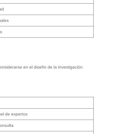
dad
nales
as
nsiderarse en el diseño de la investigación.
nel de expertos
onsulta