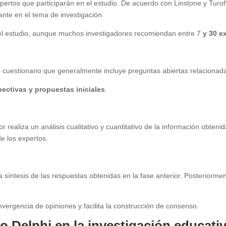
xpertos que participarán en el estudio. De acuerdo con Linstone y Turo
ante en el tema de investigación.
el estudio, aunque muchos investigadores recomiendan entre 7
y 30 e
 cuestionario que generalmente incluye preguntas abiertas relacionada
pectivas y propuestas iniciales
.
 realiza un análisis cualitativo y cuantitativo de la información obtenid
de los expertos.
 síntesis de las respuestas obtenidas en la fase anterior. Posteriorment
vergencia de opiniones y facilita la construcción de consenso.
o Delphi en la investigación educati