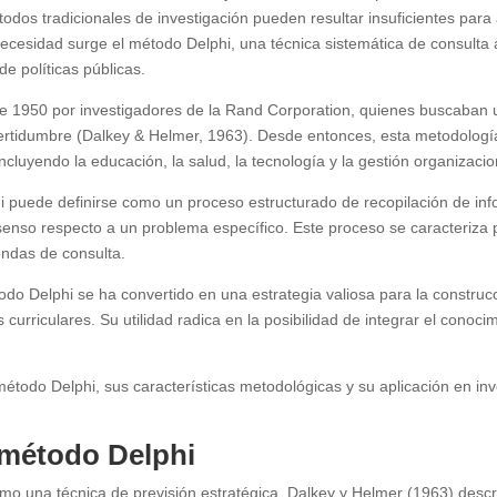
todos tradicionales de investigación pueden resultar insuficientes para
necesidad surge el método Delphi, una técnica sistemática de consulta 
de políticas públicas.
de 1950 por investigadores de la Rand Corporation, quienes buscaban 
certidumbre (Dalkey & Helmer, 1963). Desde entonces, esta metodolog
cluyendo la educación, la salud, la tecnología y la gestión organizacio
 puede definirse como un proceso estructurado de recopilación de info
enso respecto a un problema específico. Este proceso se caracteriza po
rondas de consulta.
todo Delphi se ha convertido en una estrategia valiosa para la constru
urriculares. Su utilidad radica en la posibilidad de integrar el conoci
método Delphi, sus características metodológicas y su aplicación en inve
l método Delphi
como una técnica de previsión estratégica. Dalkey y Helmer (1963) des